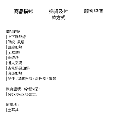
商品描述
送貨及付
顧客評價
款方式
商品詳情 :
| 上下發熱線
| 傳統+風扇
| 風扇加熱
| 3D加熱
| 全燒烤
| 慢火烹調
| 省電熱風加熱
| 底部加熱
| 配件 : 焗爐托盤 / 深托盤 / 網架
機身體積- 高x闊x深 :
| 595 x 594 x 567mm
原產地 :
| 土耳其