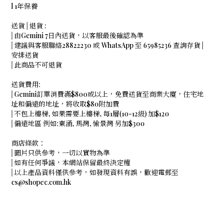
l 1年保養
送貨 | 退貨 :
| 由Gemini 7日內送貨，以客服最後確認為準
| 建議與客服聯絡28822230 或 WhatsApp 至 65985236 查詢存貨 |
安排送貨
| 此商品不可退貨
送貨費用:
| Gemini訂單消費滿$800或以上，免費送貨至商業大廈，住宅地
址和偏遠的地址，將收取$80附加費
| 不包上樓梯, 如果需要上樓梯, 每1層(10-12級) 加$120
| 偏遠地區 例如:東涌, 馬灣, 愉景灣 另加$300
商店條款：
| 圖片只供參考，一切以實物為準
| 如有任何爭議，本網站保留最終決定權
| 以上產品資料僅供參考，如發現資料有誤，歡迎電郵至
cs@shopec.com.hk