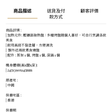
商品描述
送貨及付
顧客評價
款方式
商品詳情 :
| 加熱元件: 壓鑄鋁發熱盤 / 多種烤盤隨個人喜好，可自行烹調各款
美食
| 耐用高級不黏塗層，方便清洗
| 額外送兩款煮食燒盤
| 配件 : 蒸架 1 個, 烤盤 1 個, 深鍋 1 個
機身體積(高x闊x深 ):
| 245x390x145mm
原產地 :
| 中國
保養地區 :
| 香港
保養期