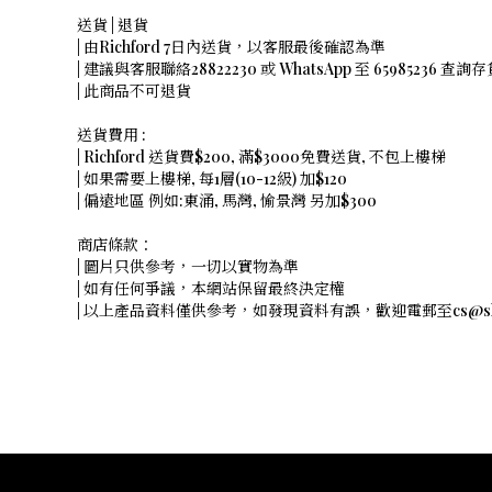
送貨 | 退貨
| 由Richford 7日內送貨，以客服最後確認為準
| 建議與客服聯絡28822230 或 WhatsApp 至 65985236 查詢
| 此商品不可退貨
送貨費用 :
| Richford 送貨費$200, 滿$3000免費送貨, 不包上樓梯
| 如果需要上樓梯, 每1層(10-12級) 加$120
| 偏遠地區 例如:東涌, 馬灣, 愉景灣 另加$300
商店條款：
| 圖片只供參考，一切以實物為準
| 如有任何爭議，本網站保留最終決定權
| 以上產品資料僅供參考，如發現資料有誤，歡迎電郵至cs@shope