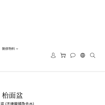
裝修物料
 | 枱面盆
 枱面盆 (不連龍頭及去水)