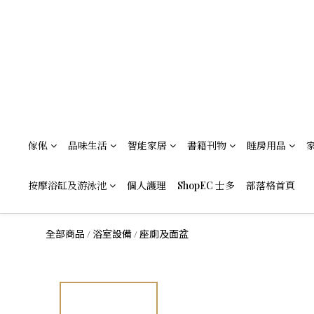
傢俬
品味生活
智能家居
書籍刊物
睡房用品
按摩浴缸及游泳池
個人護理
ShopEC 士多
部落格首頁
全部商品
浴室設備
座廁及面盆
/
/