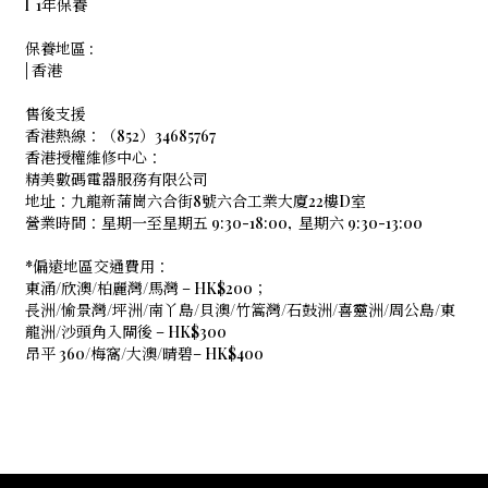
l 1年保養
保養地區 :
| 香港
售後支援
香港熱線：（852）34685767
香港授權維修中心：
精美數碼電器服務有限公司
地址：九龍新蒲崗六合街8號六合工業大廈22樓D室
營業時間：星期一至星期五 9:30-18:00, 星期六 9:30-13:00
*偏遠地區交通費用：
東涌/欣澳/柏麗灣/馬灣 – HK$200；
長洲/愉景灣/坪洲/南丫島/貝澳/竹篙灣/石鼓洲/喜靈洲/周公島/東
龍洲/沙頭角入閘後 – HK$300
昂平 360/梅窩/大澳/晴碧– HK$400