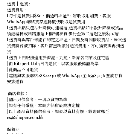
送貨 | 退貨 :
送貨費用 :
l 每件送貨費用$80，偏遠的地址*，將收取附加費，客服
WhatsApp聯絡買家經轉數快收取送貨費用
l 送貨地點只包括升降機可達樓層,送貨地點如不設升降機或貨品
須經樓梯或斜路搬運上樓*樓梯費 步行至第二層起之後$50/層
l 送貨時與客戶未能在約定之地址，日期及時間接收貨品，是次送
貨費將會被扣除，客戶需重新繳付送貨費用，方可獲安排再到送
貨
l 送貨上門服務適用於香港、九龍、新界各商業及住宅區
| 由 Kitspert Ltd 7日內送貨，以客服最後確認為準
| 此商品不可退貨
| 建議與客服聯絡28822230 或 WhatsApp 至 65985236 查詢存貨 |
安排送貨
商店條款：
| 圖片只供參考，一切以實物為準
| 如有任何爭議，本網店保留最終決定權
| 以上產品資料僅供參考，如發現資料有誤，歡迎電郵至
cs@shopec.com.hk
保養期: