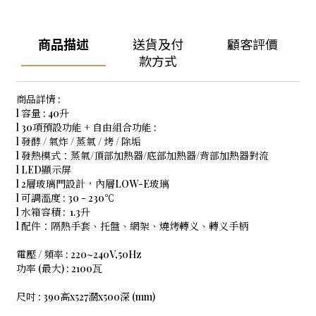
商品描述
送貨及付
顧客評價
款方式
商品詳情 :
l 容量 : 40升
l 30項預設功能 + 自由組合功能 :
l 發酵 / 氣炸 / 蒸氣 / 烤 / 除垢
l 發熱模式：蒸氣/頂部加熱器/底部加熱器/背部加熱器對流
l LED顯示屏
l 2層玻璃門設計，內層LOW-E玻璃
l 可調溫度 : 30 - 230℃
l 水箱容積 : 1.3升
l 配件：隔熱手套、托盤、網架、燒烤轉义、轉义手柄
電壓 / 頻率 : 220~240V,50Hz
功率 (最大) : 2100瓦
尺吋 : 390高x527濶x500深 (mm)