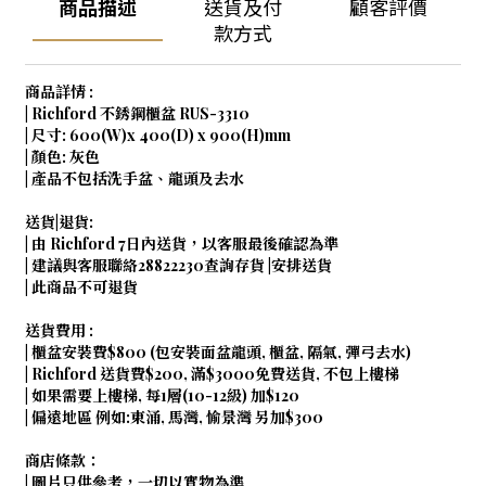
商品描述
送貨及付
顧客評價
款方式
商品詳情 :
| Richford 不銹鋼櫃盆 RUS-3310
| 尺寸: 600(W)x 400(D) x 900(H)mm
| 顏色: 灰色
| 產品不包括洗手盆、龍頭及去水
送貨|退貨:
| 由 Richford 7日內送貨，以客服最後確認為準
| 建議與客服聯絡28822230查詢存貨 |安排送貨
| 此商品不可退貨
送貨費用 :
| 櫃盆安裝費$800 (包安裝面盆龍頭, 櫃盆, 隔氣, 彈弓去水)
| Richford 送貨費$200, 滿$3000免費送貨, 不包上樓梯
| 如果需要上樓梯, 每1層(10-12級) 加$120
| 偏遠地區 例如:東涌, 馬灣, 愉景灣 另加$300
商店條款：
| 圖片只供參考，一切以實物為準