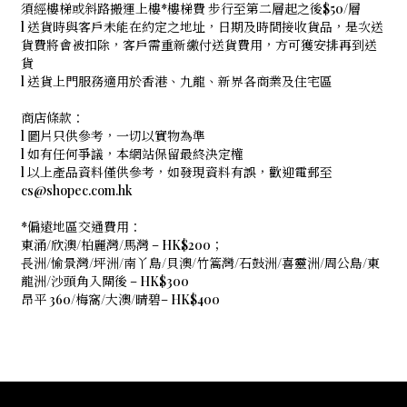
須經樓梯或斜路搬運上樓*樓梯費 步行至第二層起之後$50/層
l 送貨時與客戶未能在約定之地址，日期及時間接收貨品，是次送
貨費將會被扣除，客戶需重新繳付送貨費用，方可獲安排再到送
貨
l 送貨上門服務適用於香港、九龍、新界各商業及住宅區
商店條款：
l 圖片只供參考，一切以實物為準
l 如有任何爭議，本網站保留最終決定權
l 以上產品資料僅供參考，如發現資料有誤，歡迎電郵至
cs@shopec.com.hk
*偏遠地區交通費用：
東涌/欣澳/柏麗灣/馬灣 – HK$200；
長洲/愉景灣/坪洲/南丫島/貝澳/竹篙灣/石鼓洲/喜靈洲/周公島/東
龍洲/沙頭角入閘後 – HK$300
昂平 360/梅窩/大澳/晴碧– HK$400