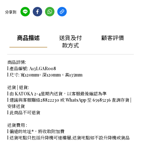
分享到
商品描述
送貨及付
顧客評價
款方式
商品詳情:
l 產品編號: A13LGAR008
l 尺寸: 寬120mm× 深120mm × 高135mm
送貨 | 退貨:
l 由 KATOKA 2-4星期內送貨，以客服最後確認為準
l 建議與客服聯絡28822230 或 WhatsApp 至 65985236 查詢存貨 |
安排送貨
l 此商品不可退貨
送貨費用 :
l 偏遠的地址*，將收取附加費
l 送貨地點只包括升降機可達樓層,送貨地點如不設升降機或貨品