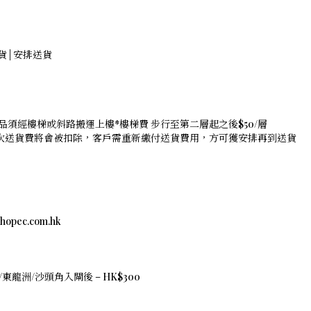
存貨 | 安排送貨
品須經樓梯或斜路搬運上樓*樓梯費 步行至第二層起之後$50/層
是次送貨費將會被扣除，客戶需重新繳付送貨費用，方可獲安排再到送貨
c.com.hk
東龍洲/沙頭角入閘後 – HK$300