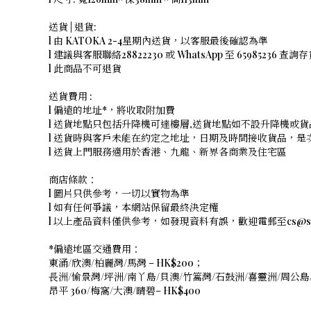
送貨 | 退貨:
l 由 KATOKA 2-4星期內送貨，以客服最後確認為準
l 建議與客服聯絡28822230 或 WhatsApp 至 65985236 查詢
l 此商品不可退貨
送貨費用 :
l 偏遠的地址*，將收取附加費
l 送貨地點只包括升降機可達樓層,送貨地點如不設升降機或貨
l 送貨時與客戶未能在約定之地址，日期及時間接收貨品，
l 送貨上門服務適用於香港、九龍、新界各商業及住宅區
商店條款：
l 圖片只供參考，一切以實物為準
l 如有任何爭議，本網站保留最終決定權
l 以上產品資料僅供參考，如發現資料有誤，歡迎電郵至cs@shope
*偏遠地區交通費用：
東涌/欣澳/柏麗灣/馬灣 – HK$200；
長洲/愉景灣/坪洲/南丫島/貝澳/竹篙灣/石鼓洲/喜靈洲/周公島/
昂平 360/梅窩/大澳/晴碧– HK$400