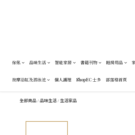
傢俬
品味生活
智能家居
書籍刊物
睡房用品
按摩浴缸及游泳池
個人護理
ShopEC 士多
部落格首頁
全部商品
品味生活
生活家品
/
/