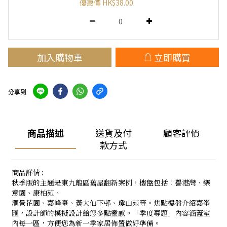
優惠價 HK$38.00
加入購物車
立即購買
分享到
商品描述
送貨及付
顧客評價
款方式
商品詳情 :
秋季版的主題是東九龍區舊屋翻新案例，樓盤包括︰譽港灣、樂
意園、康柏苑、
滙景花園、嘉峰臺、黃大仙下邨、瓊山苑等。焦點樓盤介紹嘉峯
匯，設計師的模擬設計給您多點靈感。「季度專題」內容涵蓋室
內每一區，方便您為新一季家居佈置做好準備。