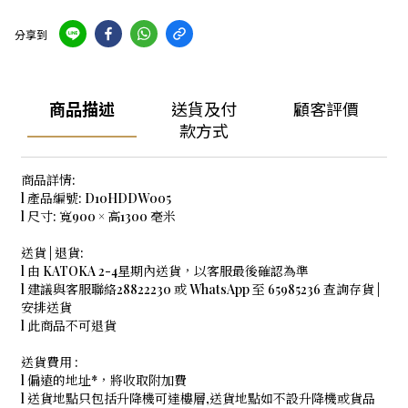
分享到
商品描述
送貨及付
顧客評價
款方式
商品詳情:
l 產品編號: D10HDDW005
l 尺寸: 寬900 × 高1300 毫米
送貨 | 退貨:
l 由 KATOKA 2-4星期內送貨，以客服最後確認為準
l 建議與客服聯絡28822230 或 WhatsApp 至 65985236 查詢存貨 |
安排送貨
l 此商品不可退貨
送貨費用 :
l 偏遠的地址*，將收取附加費
l 送貨地點只包括升降機可達樓層,送貨地點如不設升降機或貨品