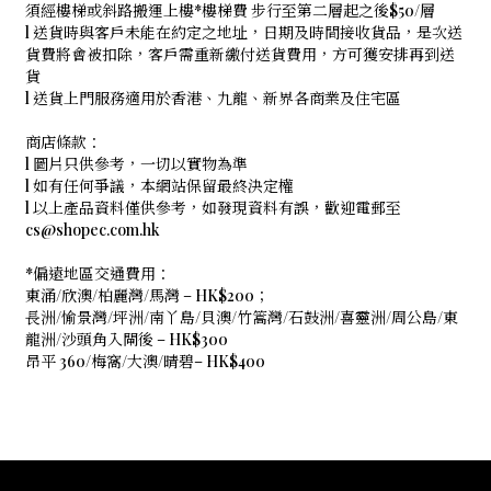
須經樓梯或斜路搬運上樓*樓梯費 步行至第二層起之後$50/層
l 送貨時與客戶未能在約定之地址，日期及時間接收貨品，是次送
貨費將會被扣除，客戶需重新繳付送貨費用，方可獲安排再到送
貨
l 送貨上門服務適用於香港、九龍、新界各商業及住宅區
商店條款：
l 圖片只供參考，一切以實物為準
l 如有任何爭議，本網站保留最終決定權
l 以上產品資料僅供參考，如發現資料有誤，歡迎電郵至
cs@shopec.com.hk
*偏遠地區交通費用：
東涌/欣澳/柏麗灣/馬灣 – HK$200；
長洲/愉景灣/坪洲/南丫島/貝澳/竹篙灣/石鼓洲/喜靈洲/周公島/東
龍洲/沙頭角入閘後 – HK$300
昂平 360/梅窩/大澳/晴碧– HK$400