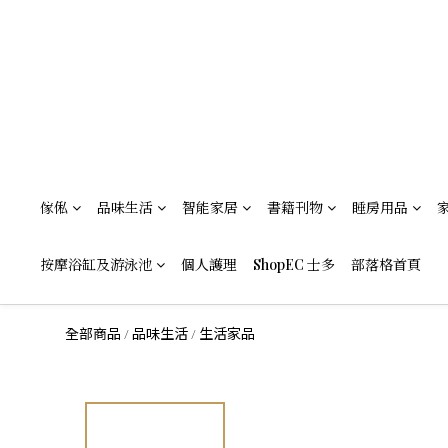
傢俬
品味生活
智能家居
書籍刊物
睡房用品
按摩浴缸及游泳池
個人護理
ShopEC 士多
部落格首頁
全部商品
品味生活
生活家品
/
/