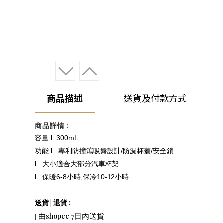
商品描述
送貨及付款方式
:
商品詳情
:l 300mL
容量
:l
/
/
功能
專利防撞瀉吸盤設計
防漏杯蓋
安全鎖
l
大小適合大部分汽車杯架
l
6-8
;
10-12
保暖
小時
保冷
小時
|
:
送貨
退貨
shopec 7
|
由
日內送貨