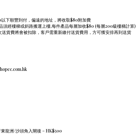
00以下順豐到付，偏遠的地址，將收取$80附加費
須經樓梯或斜路搬運上樓,每件產品每層加收$80 (每層200級樓梯計算)
是次送貨費將會被扣除，客戶需重新繳付送貨費用，方可獲安排再到送貨
c.com.hk
東龍洲/沙頭角入閘後 – HK$500