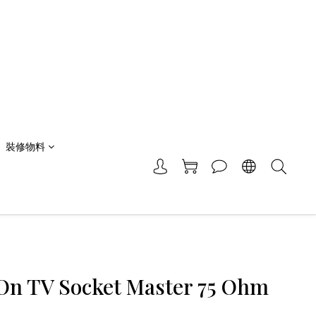
裝修物料
On TV Socket Master 75 Ohm