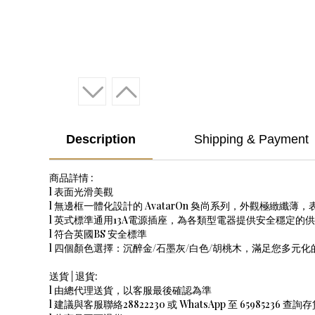
Description
Shipping & Payment
商品詳情 :
l 表面光滑美觀
l 無邊框一體化設計的 AvatarOn 奐尚系列，外觀極緻纖薄
l 英式標準通用13A電源插座，為各類型電器提供安全穩定的
l 符合英國BS 安全標準
l 四個顏色選擇：沉醉金/石墨灰/白色/胡桃木，滿足您多元
送貨 | 退貨:
l 由總代理送貨，以客服最後確認為準
l 建議與客服聯絡28822230 或 WhatsApp 至 65985236 查詢存