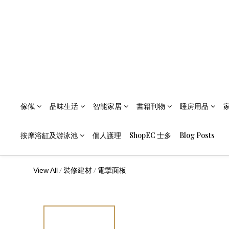
傢俬
品味生活
智能家居
書籍刊物
睡房用品
按摩浴缸及游泳池
個人護理
ShopEC 士多
Blog Posts
/
/
View All
裝修建材
電掣面板