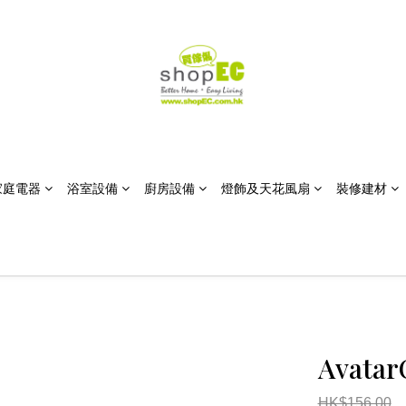
家庭電器
浴室設備
廚房設備
燈飾及天花風扇
裝修建材
Avatar
HK$156.00