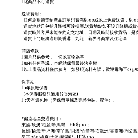
l 此商品不可退貨
送貨費用 :
| 任何施耐德電制產品訂單消費滿$900或以上免費送貨，$9
| 送貨地點只包括升降機可達樓層,送貨地點如不設升降機或貨品
| 送貨時與客戶未能在約定之地址，日期及時間接收貨品，
| 送貨上門服務適用於香港、九龍、新界各商業及住宅區
商店條款：
l 圖片只供參考，一切以實物為準
l 如有任何爭議，本網站保留最終決定權
l 以上產品資料僅供參考，如發現資料有誤，歡迎電郵至cs@shope
保養期:
l 1年原廠保養
(本保養服務只適用於香港區)
l 7天有壞包換（需保留單據及完整包裝、配件）。
*偏遠地區交通費用：
東涌/欣澳/柏麗灣/馬灣 – HK$300；
長洲/愉景灣/坪洲/南丫島/貝澳/竹篙灣/石鼓洲/喜靈洲/周公島/
昂平 360/梅窩/大澳/晴碧邨– HK$ 500