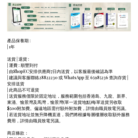
產品保養期 :
| 1年
送貨 | 退貨 :
| 運費 : 順豐到付
| 由ShopEC安排供應商7日內送貨，以客服最後確認為準
| 建議與客服聯絡28822230 或 WhatsApp 至 65985236 查詢存貨 |
安排送貨
| 此商品不可退貨
| 送貨服務僅限於固定地址，服務範圍包括香港島、九龍、新界、
東涌、愉景灣及馬灣，愉景灣(單一送貨地點)每單送貨另收取
$500附加費。偏遠地區需付額外附加費，詳情由職員致電另議。
| 若送貨地址並無升降機直達，我們將根據每層樓層收取額外服務
費用，詳情由職員致電另議。
商店條款：