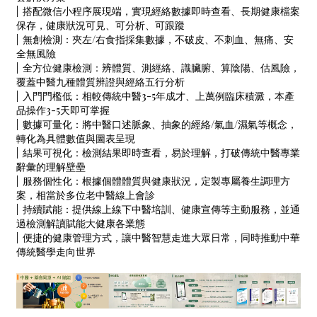
| 搭配微信小程序展現端，實現經絡數據即時查看、長期健康檔案
保存，健康狀況可見、可分析、可跟蹤
| 無創檢測：夾左/右食指採集數據，不破皮、不刺血、無痛、安
全無風險
| 全方位健康檢測：辨體質、測經絡、識臟腑、算陰陽、估風險，
覆蓋中醫九種體質辨證與經絡五行分析
| 入門門檻低：相較傳統中醫3-5年成才、上萬例臨床積澱，本產
品操作3-5天即可掌握
| 數據可量化：將中醫口述脈象、抽象的經絡/氣血/濕氣等概念，
轉化為具體數值與圖表呈現
| 結果可視化：檢測結果即時查看，易於理解，打破傳統中醫專業
辭彙的理解壁壘
| 服務個性化：根據個體體質與健康狀況，定製專屬養生調理方
案，相當於多位老中醫線上會診
| 持續賦能：提供線上線下中醫培訓、健康宣傳等主動服務，並通
過檢測解讀賦能大健康各業態
| 便捷的健康管理方式，讓中醫智慧走進大眾日常，同時推動中華
傳統醫學走向世界