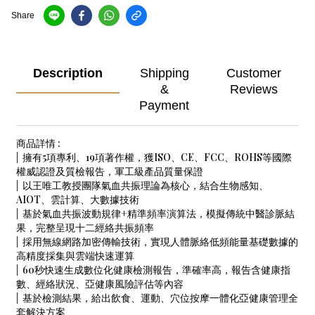
Share
Description
Shipping
Customer
&
Reviews
Payment
商品詳情 :
| 擁有5項專利、19項著作權，獲ISO、CE、FCC、ROHS等國際
權威認證及質檢報告，軍工級產品質量保證
| 以王唯工教授團隊氣血共振理論為核心，結合生物感知、
AIOT、雲計算、大數據技術
| 基於氣血共振波動規律+精準頻率演算法，模擬傳統中醫診脈結
果，完整呈現十二經絡共振頻率
| 採用無線網路加密傳輸技術，實現人體脈絡低頻能量基礎數據的
高精度採集與雲端快速運算
| 60秒快速生成數位化健康檢測報告，準確率高，報告含健康指
數、經絡狀況、亞健康風險評估等內容
| 基於檢測結果，給出飲食、運動、穴位按摩一體化亞健康管理全
套解決方案