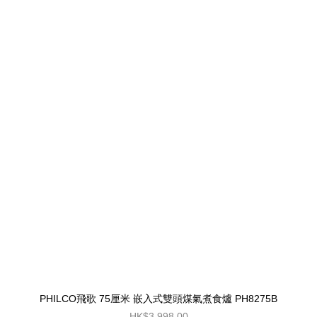
PHILCO飛歌 75厘米 嵌入式雙頭煤氣煮食爐 PH8275B
HK$3,998.00