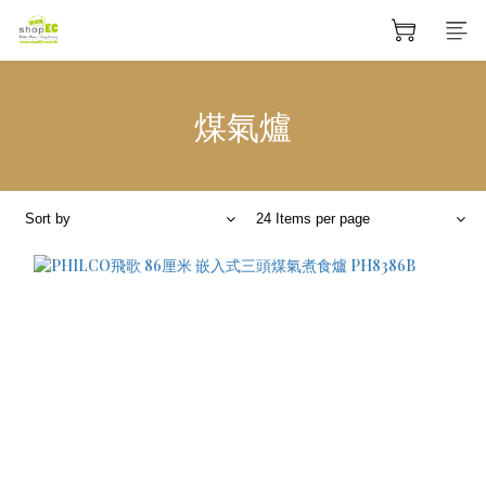
煤氣爐
Sort by
24 Items per page