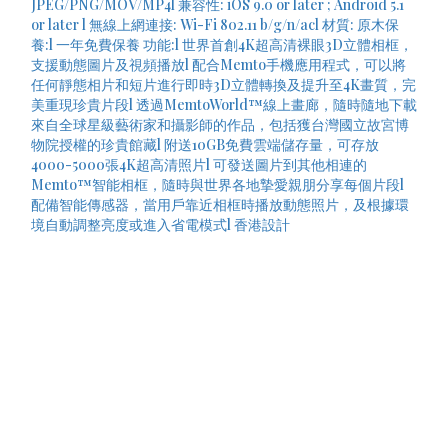
和攝影師的作品，包括獲台灣國立故宮博物院授權的珍貴館藏l
附送10GB免費雲端儲存量，可存放4000-5000張4K超高清照
片l 可發送圖片到其他相連的Memto™智能相框，隨時與世界
各地摯愛親朋分享每個片段l 配備智能傳感器，當用戶靠近相框
時播放動態照片，及根據環境自動調整亮度或進入省電模式l 香
港設計