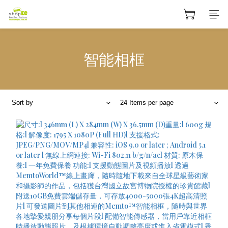
智能相框
Sort by
24 Items per page