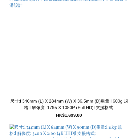
尺寸:l 346mm (L) X 284mm (W) X 36.5mm (D)重量:l 600g 規
格:l 解像度: 1795 X 1080P (Full HD)l 支援格式:
JPEG/PNG/MOV/MP4l 兼容性: iOS 9.0 or later ; Android 5.1
HK$1,699.00
or later l 無線上網連接: Wi-Fi 802.11 b/g/n/acl 材質: 原木保
養:l 一年免費保養 功能:l 支援動態圖片及視頻播放l 透過
MemtoWorld™線上畫廊，隨時隨地下載來自全球星級藝術家