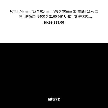
尺寸:l 744mm (L) X 614mm (W) X 90mm (D)重量:l 11kg 規
格:l 解像度: 3400 X 2160 (4K UHD)l 支援格式:
JPEG/PNG/MOV/MP4l 兼容性: iOS 9.0 or later ; Android 5.1
HK$9,999.00
or later l 無線上網連接: Wi-Fi 802.11 b/g/n/acl 材質: 原木保
養:l 一年免費保養 功能:l 世界首創4K超高清裸眼3D立體相框，
支援動態圖片及視頻播放l 配合Memto手機應用程式，可以將
任何靜態相片和短片進行即時3D立體轉換及提升至4K畫質，完
美重現珍貴片段l 透過MemtoWorld™線上畫廊，隨時隨地下載
來自全球星級藝術家和攝影師的作品，包括獲台灣國立故宮博
物院授權的珍貴館藏l 附送10GB免費雲端儲存量，可存放
4000-5000張4K超高清照片l 可發送圖片到其他相連的
Memto™智能相框，隨時與世界各地摯愛親朋分享每個片段l
配備智能傳感器，當用戶靠近相框時播放動態照片，及根據環
境自動調整亮度或進入省電模式l 香港設計
關於我們