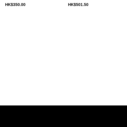
HK$350.00
HK$501.50