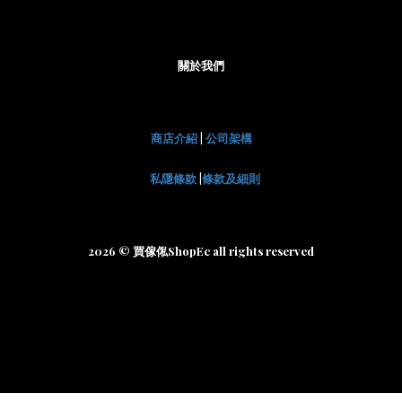
關於我們
商店介紹
|
公司架構
私隱條款
|
條款及細則
2026 © 買傢俬ShopEc all rights reserved