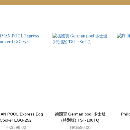
AN POOL Express Egg
德國寶 German pool 多士爐
Phil
Cooker EGG-252
(特別版) TST-180TQ
HK$398.00
HK$590.00