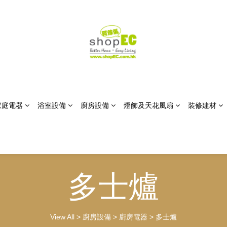
家庭電器
浴室設備
廚房設備
燈飾及天花風扇
裝修建材
多士爐
View All
>
廚房設備
>
廚房電器
>
多士爐