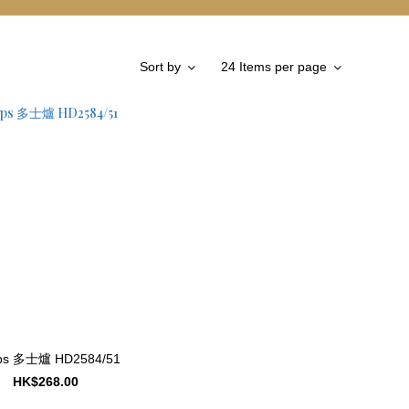
Sort by
24 Items per page
ips 多士爐 HD2584/51
HK$268.00