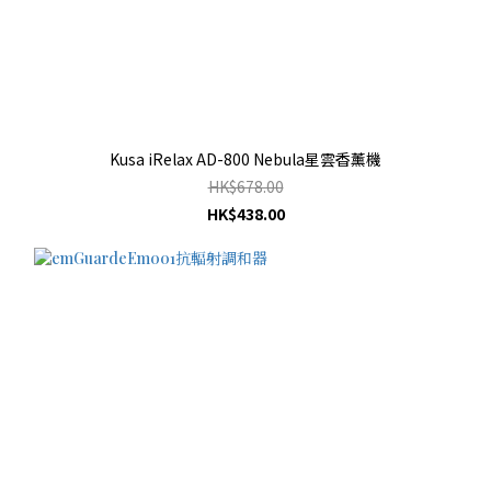
Kusa iRelax AD-800 Nebula星雲香薰機
HK$678.00
HK$438.00