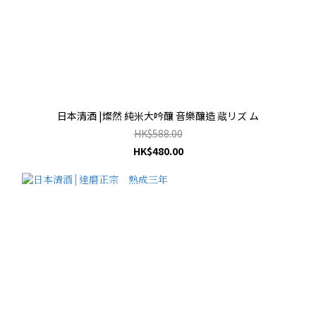
日本清酒 |燦然 純米大吟釀 音樂釀造 蔵リズ ム
HK$588.00
HK$480.00